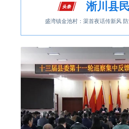
淅川县民
盛湾镇金池村：渠首夜话传新风 防汛