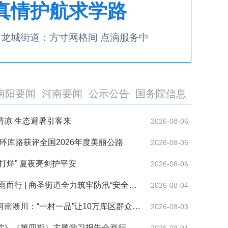
 真情护航求学路
龙城街道：方寸网格间 点滴服务中
南阳要闻
河南要闻
公示公告
国务院信息
清凉 生态避暑引客来
2026-08-06
3环库路获评全国2026年度美丽公路
2026-08-06
打烊” 夏夜亮剑护平安
2026-08-06
闻汛而动 向雨而行 | 商圣街道全力筑牢防汛“安全堤坝”
2026-08-04
【央视网】河南淅川：“一村一品”让10万库区群众端上“绿饭碗”
2026-08-03
堂》（第四期）主题学习报告会举行