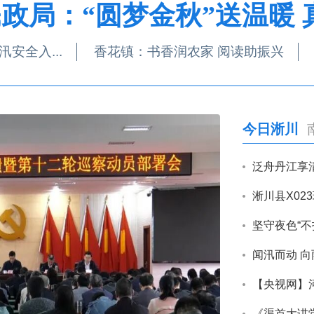
政局：“圆梦金秋”送温暖
安全入...
香花镇：书香润农家 阅读助振兴
今日淅川
泛舟丹江享
淅川县X02
坚守夜色“不
《渠首大讲