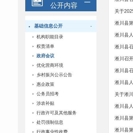
公开内容
关于20
·
淅川县
基础信息公开
-
淅川县
机构职能目录
权责清单
淅川县召
政府会议
淅川召
优化营商环境
淅川县
乡村振兴公示公告
淅川县
惠企政策
公务员招考
关于淅川
涉农补贴
淅川县
行政许可及其他服务
淅川县
处罚强制信息
淅川县
行政事业性收费