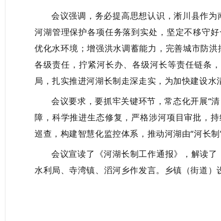
会议
强调，务必
提高思想
认识
，
淅川县作为
河湖管理保护各项任务落到实处，坚定不移守好
优化水环境
；增强洪水调蓄能力，完善城市防洪
各级
责任
，
拧紧
河长办、各级河长等
责任链条
局
，扎实推进河湖长制走深走实，
为加快建设水
会议要求，要抓牢关键环节，常态化开展
“
障，科学推进生态修复，严格涉河项目审批，持续
巡查，构建智慧化监控体系，推动河湖由“河长制”
会议宣读了《河湖长制工作通报》，解读了
水利局、寺湾镇、滔河乡作发言。
乡镇（街道）