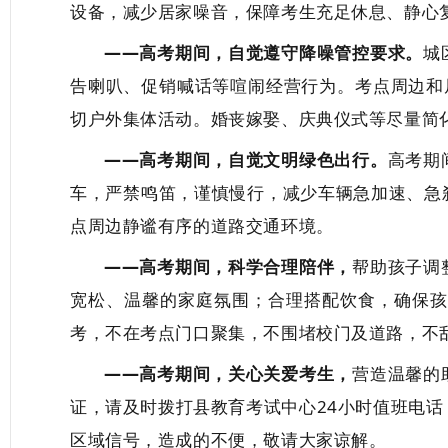
设备，减少居家噪音，保障考生充足休息、静心
——
高考期间，
自觉遵守降噪管控要求
。
城
告喇叭、促销喊话等喧闹经营行为
。
考点周边
和
切户外集体活动。婚丧嫁娶、庆典仪式等尽量简
——
高考期间，
自觉文明绿色出行
。
高考期
车，严禁鸣笛
，
谨慎慢行
，
减少车辆急加速、急
点
周边
静谧
有序
的道路
交通
环境
。
——高考期间，科学合理陪伴，
帮助孩子调
宽松、温馨的家庭氛围；合理搭配饮食，确保孩
考，不在考点门口聚集，不围堵校门及道路，不
——高考期间，关心关爱考生，
营造温馨的
证，请及时拨打县教育考试中心
24小时值班电话（
区域信号，造成的不便，敬请大家谅解。