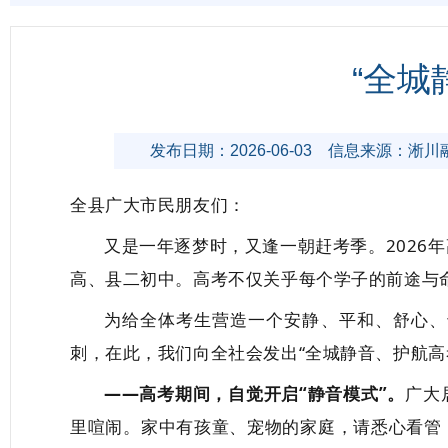
“全城
发布日期：2026-06-03
信息来源：淅川
全县广大市民朋友们：
又是一年逐梦时，又逢一朝赶考季。
202
6
年
高、
县二初中
。高考不仅关乎每个学子的前途
与
为给全体考生营造
一个
安静、平和、舒心、
刺，在此，我们向全社会发出
“全城静音、护航高
——
高考期间，
自觉
开启
“静音模式”。
广大
里喧闹。家中有孩童、宠物的家庭，请悉心看管