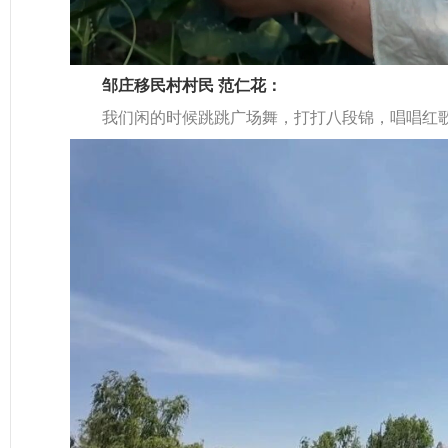
邹庄移民村村民 范仁花：
我们闲的时候跳跳广场舞，打打八段锦，唱唱红