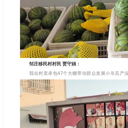
邹庄移民村村民 贾守娟：
我在村里承包47个大棚带动群众发展小吊瓜产业