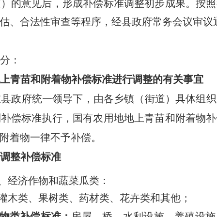
道）
的意见后，形成补偿标准调整初步成果。按照
估、合法性审查等程序，经
县
政府常务会议审议
分：
上青苗和附着物补偿标准
进行
调整
的有关事宜
在县政府统一领导下，由各乡镇
（
街道）具体
组织
列补偿标准执行
，
国有农用地地上青苗和附着物补
附着物一律不予补偿。
调整补偿标准
、经济作物
和
蔬菜瓜类：
灌木类、果树类、药材类、花卉类和其他；
物
类
补偿标准
：
房屋
、
桥、水利设施、养殖设施