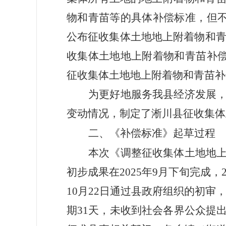
物和青苗等的具体补偿标准，但
公布征收集体土地地上附着物和
收
集体
土地地上
附着物和青苗补
征收集体土地地上附着物和青苗补
为更好地服务我县经济发展
变动情况，
制定了
淅川县
征收集体
二、《补偿标准》起草过程
本次《调整征收
集体
土地地
初步成
果在
2025年
9
月下旬完成，
10
月
22
日通过
县政府组织的初审
期
3
1
天，未收到社会各界公众提