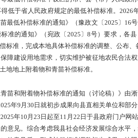
不得低于省人民政府规定的最低补偿标准。
202
6
青苗最低补偿标准的通知》（豫政文〔
2025〕16
偿标准的通知》（宛政〔
20
25
〕
8
号）要求，各县
偿标准
，
完成本地具体补偿标准的调整、公布、
，
保障建设用地需求，切实维护被征地农民合法权
土地地上附着物和青苗补偿标准。
上青苗和附着物补偿标准的通知（
讨论
稿）》由
淅
2025年
9
月
30
日就初步成果向
县
直相关单位
和部分
，
2025年10月23日起至11月22日于县政府门户
出的意见。综合考虑我
县
社会经济发展综合
水平，