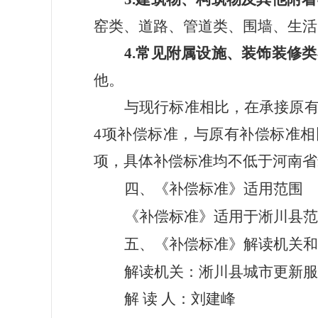
窑
类
、
道路、管道类、围墙、生活
4.
常见
附属设施
、
装饰装修
类
他。
与现行标准相比，在承接原
4项补偿标准，与原有补偿标准相
项，
具体补偿标准均不低于河南省
四、
《补偿标准》适用范围
《补偿标准》适用于
淅川
县范
五、《补偿标准》解读机关和
解读机关：
淅川县城市更新服
解
读
人：
刘建峰