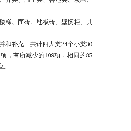
楼梯、面砖、地板砖、壁橱柜、其
并和补充，
共计
四大类
24个小类30
项，有所减少的109项
，相同的
85
应。