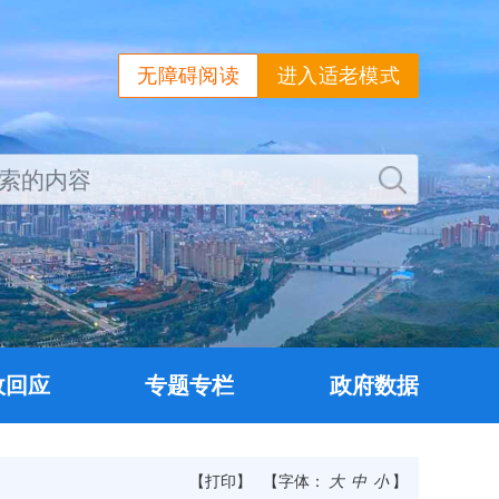
无障碍阅读
进入适老模式
政回应
专题专栏
政府数据
【打印】
【字体：
大
中
小
】