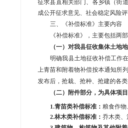
征求
县
直相关部门、各
乡镇（街
成公开征求意见、社会稳定风险评
三、《补偿标准》主要内容
《补偿标准》
，主要包括两部
（一）对我
县征收
集体
土地地
明确
我县土地征收补偿工作
上青苗和附着物补偿按本通知所
发布后，抢栽、抢种、抢建的各类
（
二
）附件部分，为具体项目
1.
青苗类
补偿标准
：
粮食作物
2.
林木
类
补偿标准
：
乔木类、
3.
建筑物
、
构筑物
及
其他附着