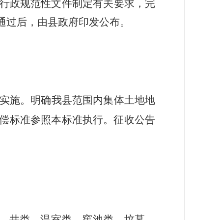
行政规范性文件制定有关要求，完
通过后，由
县
政府印发公布。
实施。
明确
我县范围内
集体
土地地
偿标准参照本标准执行
。
征收公告
、井类、温室类、窖池类、坟墓
、