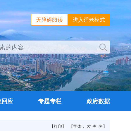
无障碍阅读
进入适老模式
政回应
专题专栏
政府数据
【打印】
【字体：
大
中
小
】