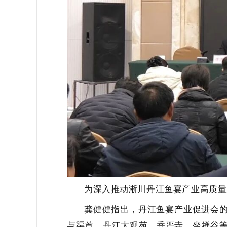
为深入推动淅川丹江鱼宴产业高质量
龚健健指出，丹江鱼宴产业促进会的
与渠首、丹江大观苑、香严寺、坐禅谷