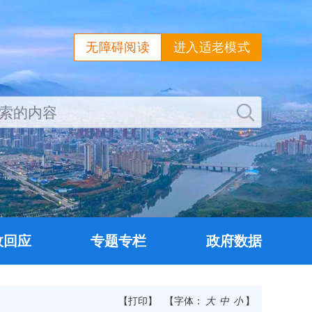
无障碍阅读
进入适老模式
政回应
专题专栏
政府数据
【打印】
【字体：
大
中
小
】