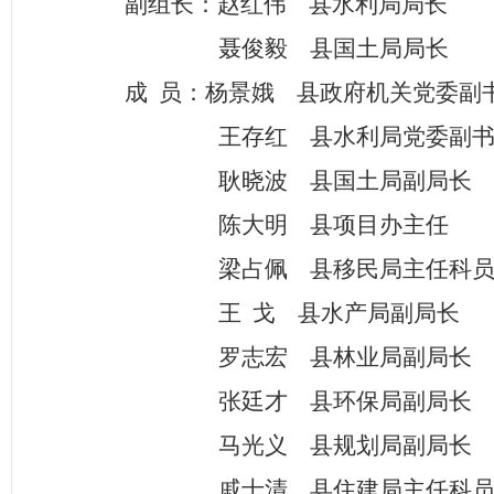
副组长：
赵红伟
县水利局局长
聂俊毅
县国土局局长
成
员：
杨景娥
县政府机关党委副
王存红
县水利局党委副
耿晓波
县国土局副局长
陈大明
县项目办主任
梁占佩
县移民局主任科
王
戈
县水产局副局长
罗志宏
县林业局副局长
张廷才
县环保局副局长
马光义
县规划局副局长
戚士清
县住建局主任科