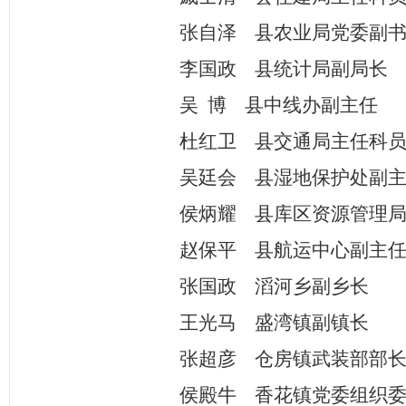
张自泽
县农业局党委副
李国政
县统计局副局长
吴
博
县中线办副主任
杜红卫
县交通局主任科
吴廷会
县湿地保护处副
侯炳耀
县库区资源管理
赵保平
县航运中心副主
张国政
滔河乡副乡长
王光马
盛湾镇副镇长
张超彦
仓房镇武装部部
侯殿牛
香花镇党委组织